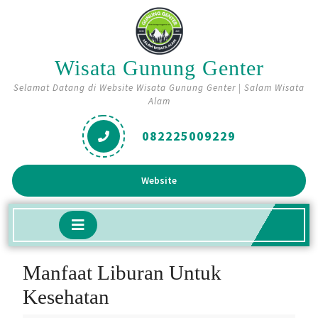
Skip
to
content
Wisata Gunung Genter
Selamat Datang di Website Wisata Gunung Genter | Salam Wisata
Alam
082225009229
Get
Website
A
Quote
Open
Button
Manfaat Liburan Untuk
Kesehatan