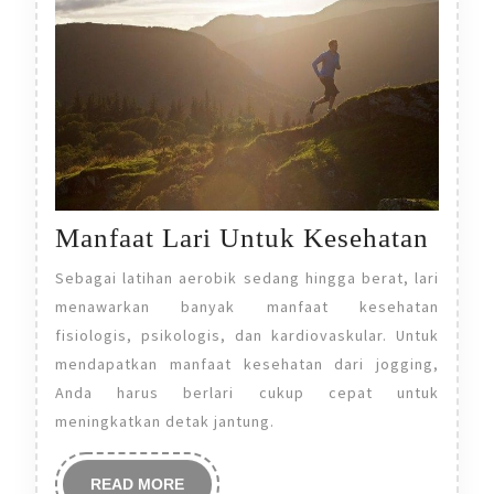
Manf
Manfaat Lari Untuk Kesehatan
Lari
Sebagai latihan aerobik sedang hingga berat, lari
Untu
menawarkan banyak manfaat kesehatan
Kese
fisiologis, psikologis, dan kardiovaskular. Untuk
mendapatkan manfaat kesehatan dari jogging,
Anda harus berlari cukup cepat untuk
meningkatkan detak jantung.
READ
READ MORE