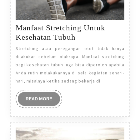
Manfaat Stretching Untuk
Manfaat
Kesehatan Tubuh
Stretching
Stretching atau peregangan otot tidak hanya
Untuk
dilakukan sebelum olahraga. Manfaat stretching
Kesehatan
bagi kesehatan tubuh juga bisa diperoleh apabila
Anda rutin melakukannya di sela kegiatan sehari-
Tubuh
hari, misalnya ketika sedang bekerja di
READ
READ MORE
MORE