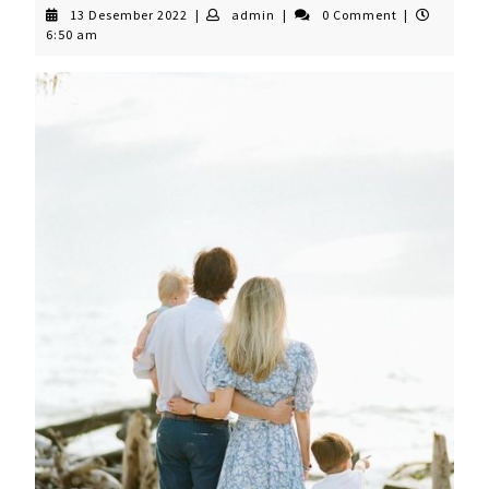
13
admin
13 Desember 2022
|
admin
|
0 Comment
|
Desember
6:50 am
2022