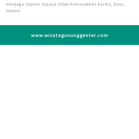
menjaga sepatu supaya tidak kemasukkan kerikil, batu,
lumpur.
www.wisatagununggenter.com