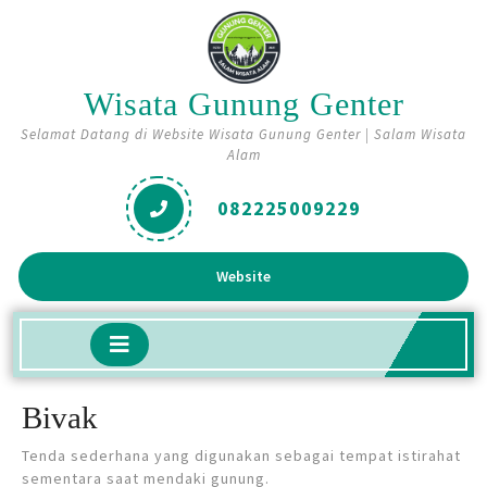
Skip
to
content
Wisata Gunung Genter
Selamat Datang di Website Wisata Gunung Genter | Salam Wisata
Alam
082225009229
Get
Website
A
Quote
Open
Button
Bivak
Tenda sederhana yang digunakan sebagai tempat istirahat
sementara saat mendaki gunung.