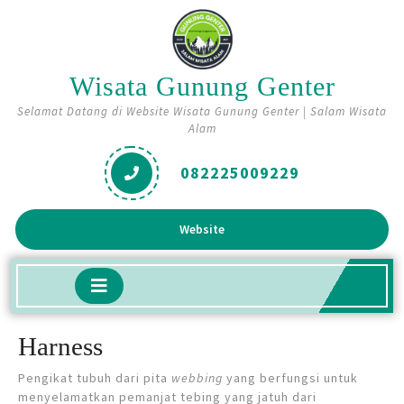
Skip
to
content
Wisata Gunung Genter
Selamat Datang di Website Wisata Gunung Genter | Salam Wisata
Alam
082225009229
Get
Website
A
Quote
Open
Button
Harness
Pengikat tubuh dari pita
webbing
yang berfungsi untuk
menyelamatkan pemanjat tebing yang jatuh dari