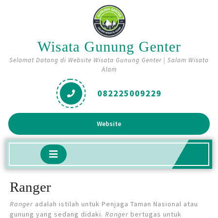
Skip
to
content
Wisata Gunung Genter
Selamat Datang di Website Wisata Gunung Genter | Salam Wisata
Alam
082225009229
Get
Website
A
Quote
Open
Button
Ranger
Ranger
adalah istilah untuk Penjaga Taman Nasional atau
gunung yang sedang didaki.
Ranger
bertugas untuk