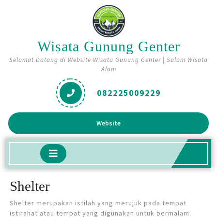
Skip
to
content
Wisata Gunung Genter
Selamat Datang di Website Wisata Gunung Genter | Salam Wisata
Alam
082225009229
Get
Website
A
Quote
Open
Button
Shelter
Shelter merupakan istilah yang merujuk pada tempat
istirahat atau tempat yang digunakan untuk bermalam.