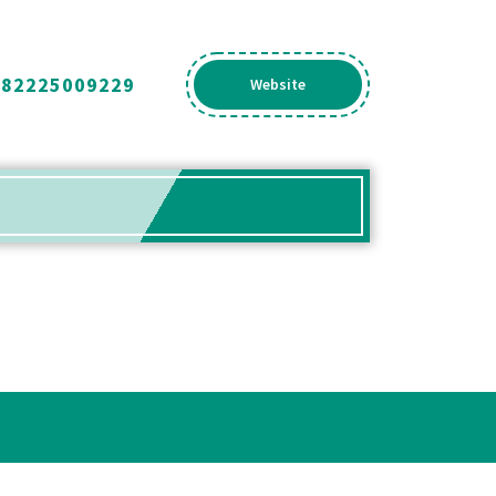
082225009229
Get
Website
A
Quote