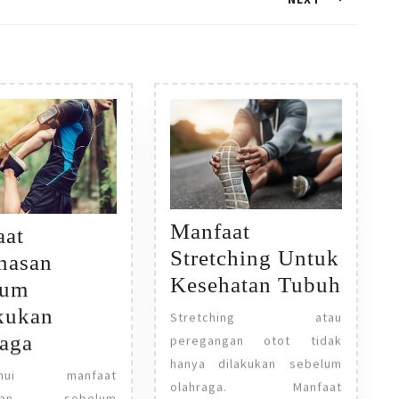
Next
post:
Manfaat
aat
Stretching Untuk
nasan
Manfa
Kesehatan Tubuh
lum
Stret
kukan
Stretching atau
Untu
Manfaat
aga
peregangan otot tidak
Keseh
hanya dilakukan sebelum
Pemanasan
tahui manfaat
olahraga. Manfaat
Tubu
Sebelum
asan sebelum