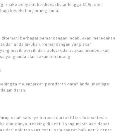
gi risiko penyakit kardiovaskular hingga 31%, oleh
 bagi kesehatan jantung anda.
bil ditemani berbagai pemandangan indah, akan meredakan
ng sudah anda lakukan. Pemandangan yang akan
yang masih bersih dari polusi udara, akan memberikan
ss yang anda alami akan berkurang.
h
 sehingga melancarkan peredaran darah anda, menjaga
 dalam darah.
hirup salah satunya berasal dari aktiftas fotosintesis
ka contohnya trekking di sentul yang masih asri dapat
 dari polutan yang tentu saja sangat baik untuk organ