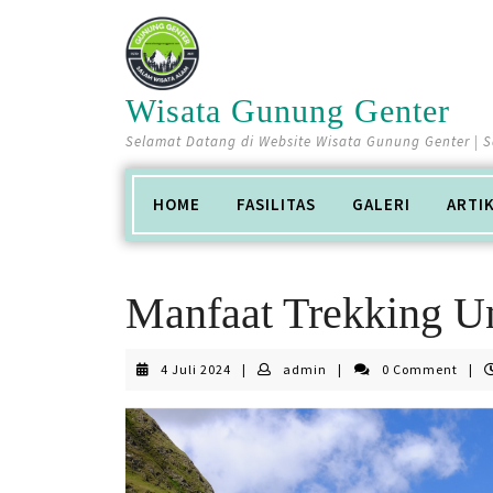
Skip
to
content
Wisata Gunung Genter
Selamat Datang di Website Wisata Gunung Genter | 
HOME
FASILITAS
GALERI
ARTI
Manfaat Trekking U
4
admin
4 Juli 2024
|
admin
|
0 Comment
|
Juli
2024