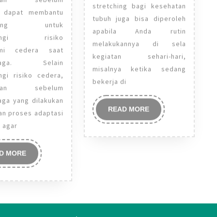
stretching bagi kesehatan
Melakukan
a dapat membantu
tubuh juga bisa diperoleh
orang untuk
Olahraga
apabila Anda rutin
rangi risiko
melakukannya di sela
ami cedera saat
kegiatan sehari-hari,
hraga. Selain
misalnya ketika sedang
gi risiko cedera,
bekerja di
asan sebelum
aga yang dilakukan
READ
READ MORE
n proses adaptasi
MORE
t agar
READ
D MORE
MORE