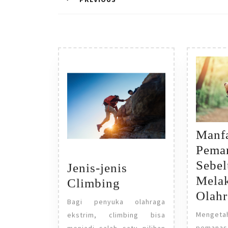
Previous
post:
Manf
Pema
Sebe
Jenis-jenis
Mela
Jenis-
Climbing
Olahr
jenis
Bagi penyuka olahraga
Climbing
Menge
ekstrim, climbing bisa
peman
menjadi salah satu pilihan