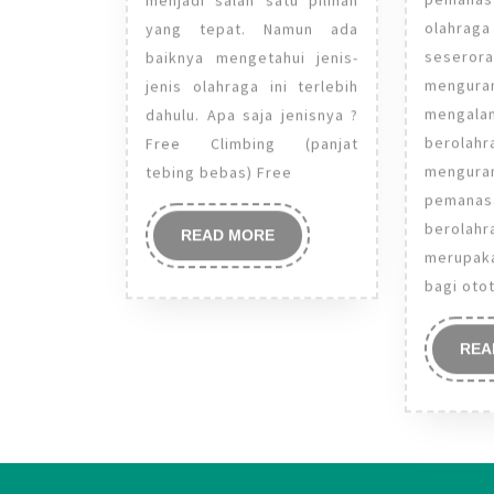
olahrag
yang tepat. Namun ada
seser
baiknya mengetahui jenis-
mengu
jenis olahraga ini terlebih
mengal
dahulu. Apa saja jenisnya ?
berola
Free Climbing (panjat
menguran
tebing bebas) Free
peman
berolahr
READ
READ MORE
merupaka
MORE
bagi oto
REA