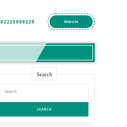
082225009229
Get
Website
A
Quote
Search
Search
for: