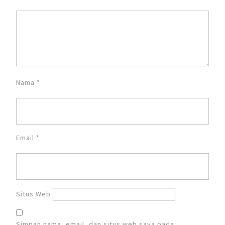
Nama
*
Email
*
Situs Web
Simpan nama, email, dan situs web saya pada