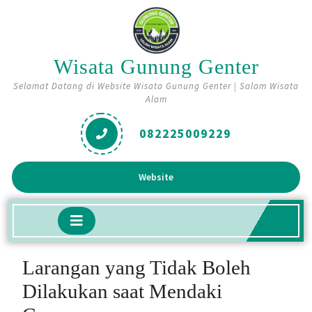
Skip
to
content
Wisata Gunung Genter
Selamat Datang di Website Wisata Gunung Genter | Salam Wisata
Alam
082225009229
Get
Website
A
Quote
Open
Button
Larangan yang Tidak Boleh
Dilakukan saat Mendaki