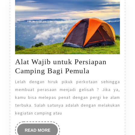
Alat Wajib untuk Persiapan
Alat
Camping Bagi Pemula
Wajib
Lelah dengan hiruk pikuk perkotaan sehingga
untuk
membuat perasaan menjadi gelisah ? Jika ya,
Persiapan
kamu bisa melepas penat dengan pergi ke alam
terbuka. Salah satunya adalah dengan melakukan
Camping
kegiatan camping atau
Bagi
Pemula
READ
READ MORE