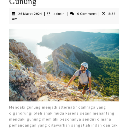
Gunung
26
admin
26 Maret 2024
|
admin
|
0 Comment
|
8:58
Maret
am
2024
Mendaki gunung menjadi alternatif olahraga yang
digandrungi oleh anak muda karena selain menantang
mendaki gunung memiliki pesonanya sendiri dimana
pemandangan yang ditawarkan sangatlah indah dan tak