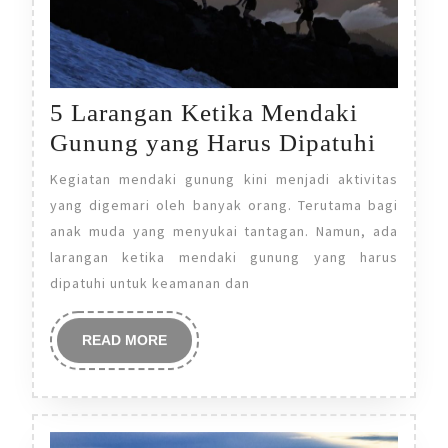
5 Larangan Ketika Mendaki
5
Gunung yang Harus Dipatuhi
Laran
Kegiatan mendaki gunung kini menjadi aktivitas
Ketika
yang digemari oleh banyak orang. Terutama bagi
Menda
anak muda yang menyukai tantagan. Namun, ada
larangan ketika mendaki gunung yang harus
Gunu
dipatuhi untuk keamanan dan
yang
Harus
READ
READ MORE
Dipatu
MORE