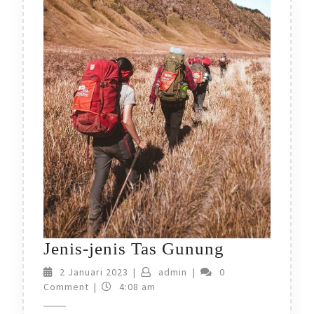
Jenis-
Jenis-jenis Tas Gunung
jenis
2
admin
2 Januari 2023
|
admin
|
0
Januari
Comment
|
4:08 am
Tas
2023
Gunung