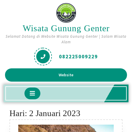
Skip
to
content
Wisata Gunung Genter
Selamat Datang di Website Wisata Gunung Genter | Salam Wisata
Alam
082225009229
Get
Website
A
Quote
Open
Button
Hari:
2 Januari 2023