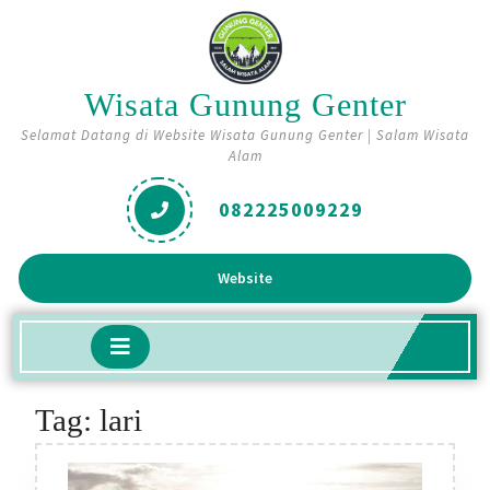
Skip
to
content
Wisata Gunung Genter
Selamat Datang di Website Wisata Gunung Genter | Salam Wisata
Alam
082225009229
Get
Website
A
Quote
Open
Button
Tag:
lari