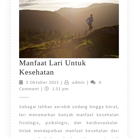
Manfaat Lari Untuk
Manfaat
Kesehatan
Lari
5
admin
5 Oktober 2023
|
admin
|
0
Oktober
Comment
|
1:51 pm
Untuk
2023
Kesehatan
Sebagai latihan aerobik sedang hingga berat,
lari menawarkan banyak manfaat kesehatan
fisiologis, psikologis, dan kardiovaskular.
Untuk mendapatkan manfaat kesehatan dari