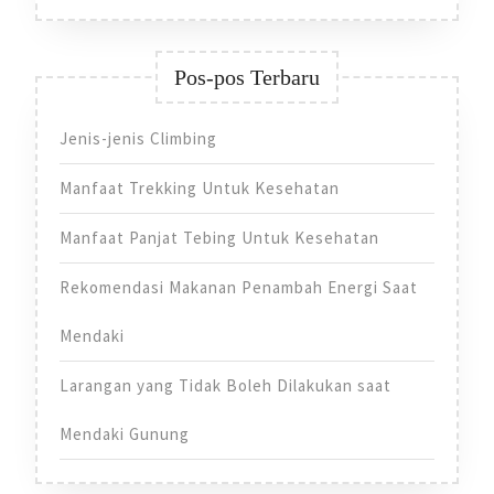
Pos-pos Terbaru
Jenis-jenis Climbing
Manfaat Trekking Untuk Kesehatan
Manfaat Panjat Tebing Untuk Kesehatan
Rekomendasi Makanan Penambah Energi Saat
Mendaki
Larangan yang Tidak Boleh Dilakukan saat
Mendaki Gunung