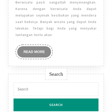
Berwisata pasti sangatlah menyenangkan.
Anda
Karena dengan berwisata Anda dapat
Tahu
melupakan sejenak kesibukan yang mendera
!
saat bekerja. Banyak wisata yang dapat Anda
lakukan. Tetapi bagi Anda yang menyukai
tantangan tentu akan
READ
READ MORE
MORE
Search
Search
for: