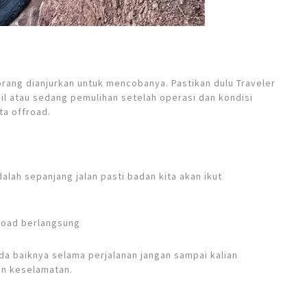
rang dianjurkan untuk mencobanya. Pastikan dulu Traveler
amil atau sedang pemulihan setelah operasi dan kondisi
ta offroad.
alah sepanjang jalan pasti badan kita akan ikut
road berlangsung
da baiknya selama perjalanan jangan sampai kalian
n keselamatan.