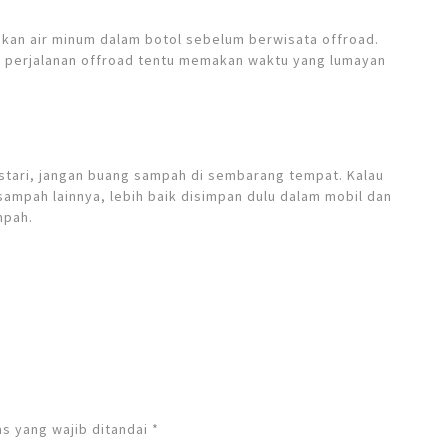
akan air minum dalam botol sebelum berwisata offroad.
, perjalanan offroad tentu memakan waktu yang lumayan
estari, jangan buang sampah di sembarang tempat. Kalau
ampah lainnya, lebih baik disimpan dulu dalam mobil dan
mpah.
s yang wajib ditandai
*