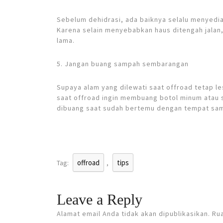
Sebelum dehidrasi, ada baiknya selalu menyedi
Karena selain menyebabkan haus ditengah jalan
lama.
5. Jangan buang sampah sembarangan
Supaya alam yang dilewati saat offroad tetap l
saat offroad ingin membuang botol minum atau s
dibuang saat sudah bertemu dengan tempat sa
offroad
tips
Tag:
,
Leave a Reply
Alamat email Anda tidak akan dipublikasikan.
Rua