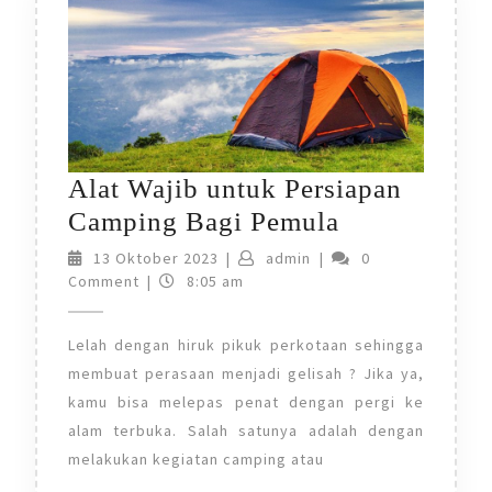
Alat Wajib untuk Persiapan
Alat
Camping Bagi Pemula
Wajib
13
admin
13 Oktober 2023
|
admin
|
0
Oktober
Comment
|
8:05 am
untuk
2023
Persiapan
Lelah dengan hiruk pikuk perkotaan sehingga
Camping
membuat perasaan menjadi gelisah ? Jika ya,
Bagi
kamu bisa melepas penat dengan pergi ke
Pemula
alam terbuka. Salah satunya adalah dengan
melakukan kegiatan camping atau