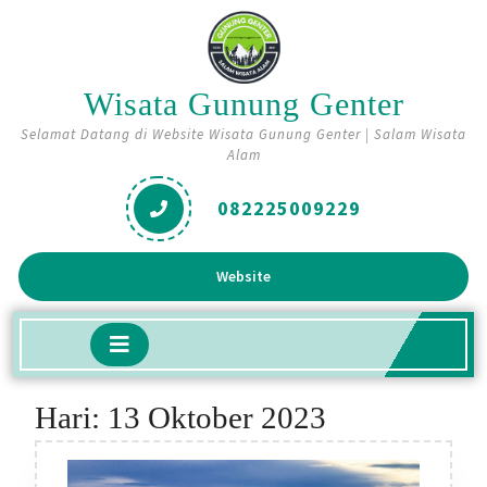
Skip
to
content
Wisata Gunung Genter
Selamat Datang di Website Wisata Gunung Genter | Salam Wisata
Alam
082225009229
Get
Website
A
Quote
Open
Button
Hari:
13 Oktober 2023