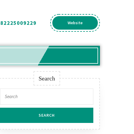
082225009229
Get
Website
A
Quote
Search
Search
for: