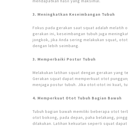
mendapatkan hasil yang maksimal.
3. Meningkatkan Keseimbangan Tubuh
Fokus pada gerakan saat squat adalah melatih o
gerakan ini, keseimbangan tubuh juga meningka
jongkok, jika Anda sering melakukan squat, oto
dengan lebih seimbang.
3. Memperbaiki Postur Tubuh
Melakukan latihan squat dengan gerakan yang t
Gerakan squat dapat memperkuat otot punggun
menjaga postur tubuh. Jika otot-otot ini kuat, t
4. Memperkuat Otot Tubuh Bagian Bawah
Tubuh bagian bawah memiliki beberapa otot terbe
otot bokong, pada depan, paha belakang, pingg
dilakukan. Latihan kekuatan seperti squat da