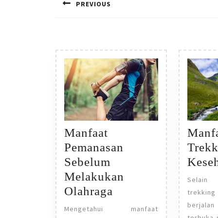
PREVIOUS
Previous
post:
Manf
Manfaat
Trek
Pemanasan
Kese
Sebelum
Melakukan
Selain
Manfaat
Olahraga
trekkin
Pemanasan
berjal
Mengetahui manfaat
terbuka 