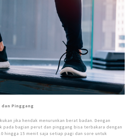
t dan Pinggang
lakukan jika hendak menurunkan berat badan. Dengan
 pada bagian perut dan pinggang bisa terbakara dengan
0 hingga 15 menit saja setiap pagi dan sore untuk