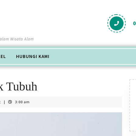
Salam Wisata Alam
KEL
HUBUNGI KAMI
k Tubuh
t
|
3:00 am