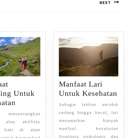
NEXT
Next
post:
Manfaat Lari
aat
Manfa
Untuk Kesehatan
king Untuk
Lari
Manfaat
hatan
Sebagai latihan aerobik
Untu
Trekking
sedang hingga berat, lari
 menyenangkan
Keseh
Untuk
menawarkan banyak
g atau aktifitas
manfaat kesehatan
Kesehatan
an kaki di alam
fisiologis, psikologis, dan
sangat bermanfaat